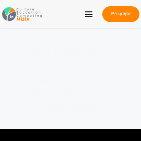
Přispějte
Experience Africa 
With Us: A 
Multicultural 
Workshop for 
Preschools